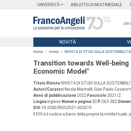
Menu
Main content
Footer
Menu
UNIVERSITÀ
BIBLIOTECA MULTIMEDIALE
chi
NOVITÀ
V
Main content
Home
riviste
RIVISTA DI STUDI SULLA SOSTENIBILITA
Transition towards Well-being 
Economic Model"
Titolo Rivista
RIVISTA DI STUDI SULLA SOSTENIBILI
Autori/Curatori
Nicola Marinelli, Gian Paolo Cesaret
Anno di pubblicazione
2022
Fascicolo
2021/2
Lingua
Inglese
Numero pagine
20
P.
263-282
Dimens
DOI
10.3280/RISS2021-002019
Il DOI è il codice a barre della proprietà intellettuale: