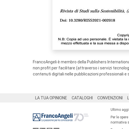
FrancoAngeli è membro della Publishers International
non profit per facilitare (attraverso i servizi tecnol
contenuti digitali nelle pubblicazioni professionali e 
Footer
LA TUA OPINIONE
CATALOGHI
CONVENZIONI
Ultimo agg
Per le opere
normativa su