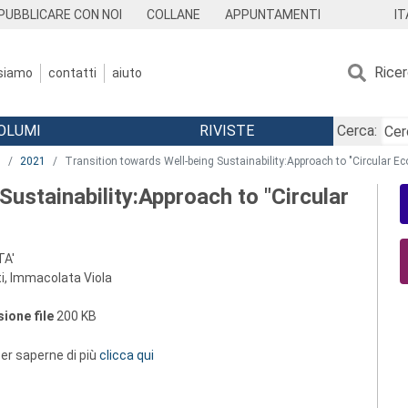
IT
PUBBLICARE CON NOI
COLLANE
APPUNTAMENTI
Rice
 siamo
contatti
aiuto
OLUMI
RIVISTE
Cerca:
'
2021
Transition towards Well-being Sustainability:Approach to "Circular 
Sustainability:Approach to "Circular
TA'
ti, Immacolata Viola
ione file
200 KB
 per saperne di più
clicca qui