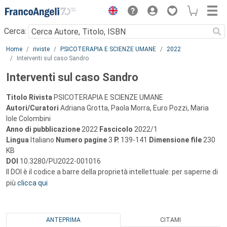
Menu
Cerca:
Main content
Home
riviste
PSICOTERAPIA E SCIENZE UMANE
2022
Interventi sul caso Sandro
Interventi sul caso Sandro
Titolo Rivista
PSICOTERAPIA E SCIENZE UMANE
Autori/Curatori
Adriana Grotta, Paola Morra, Euro Pozzi, Maria
Iole Colombini
Anno di pubblicazione
2022
Fascicolo
2022/1
Lingua
Italiano
Numero pagine
3
P.
139-141
Dimensione file
230
KB
DOI
10.3280/PU2022-001016
Il DOI è il codice a barre della proprietà intellettuale: per saperne di
più
clicca qui
ANTEPRIMA
CITAMI