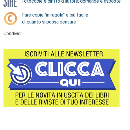
Fotocopie e diritto d’autore: domande e risposte
Fare copie “in regola” è più facile
di quanto si possa pensare
Condividi :
Footer