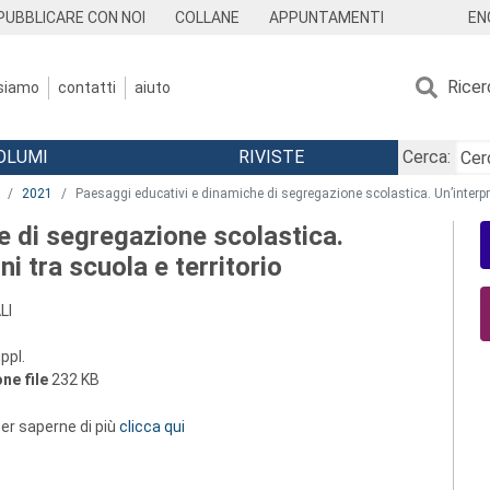
EN
PUBBLICARE CON NOI
COLLANE
APPUNTAMENTI
Ricer
 siamo
contatti
aiuto
OLUMI
RIVISTE
Cerca:
2021
Paesaggi educativi e dinamiche di segregazione scolastica. Un’interpret
e di segregazione scolastica.
ni tra scuola e territorio
LI
ppl.
ne file
232 KB
 per saperne di più
clicca qui