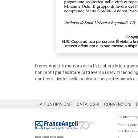
FrancoAngeli è membro della Publishers International
non profit per facilitare (attraverso i servizi tecnol
contenuti digitali nelle pubblicazioni professionali e 
Footer
LA TUA OPINIONE
CATALOGHI
CONVENZIONI
Ultimo agg
Per le opere
normativa su