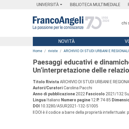
Menu
Main content
Footer
Menu
UNIVERSITÀ
BIBLIOTECA MULTIMEDIALE
chi
NOVITÀ
V
Main content
Home
riviste
ARCHIVIO DI STUDI URBANI E REGIONALI
Paesaggi educativi e dinamich
Un’interpretazione delle relazio
Titolo Rivista
ARCHIVIO DI STUDI URBANI E REGIONA
Autori/Curatori
Carolina Pacchi
Anno di pubblicazione
2022
Fascicolo
2021/132 Su
Lingua
Italiano
Numero pagine
12
P.
74-85
Dimensio
DOI
10.3280/ASUR2021-132-S1005
Il DOI è il codice a barre della proprietà intellettuale: