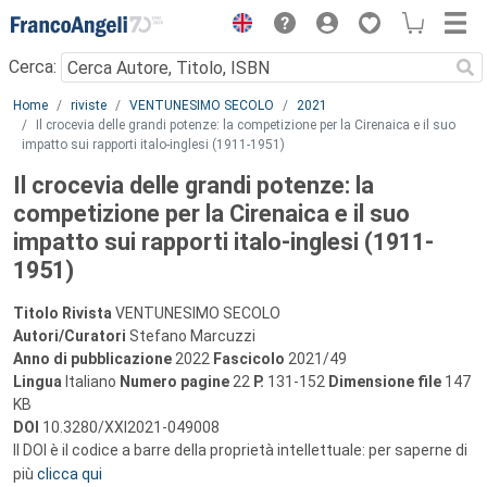
Menu
Cerca:
Main content
Home
riviste
VENTUNESIMO SECOLO
2021
Il crocevia delle grandi potenze: la competizione per la Cirenaica e il suo
impatto sui rapporti italo-inglesi (1911-1951)
Il crocevia delle grandi potenze: la
competizione per la Cirenaica e il suo
impatto sui rapporti italo-inglesi (1911-
1951)
Titolo Rivista
VENTUNESIMO SECOLO
Autori/Curatori
Stefano Marcuzzi
Anno di pubblicazione
2022
Fascicolo
2021/49
Lingua
Italiano
Numero pagine
22
P.
131-152
Dimensione file
147
KB
DOI
10.3280/XXI2021-049008
Il DOI è il codice a barre della proprietà intellettuale: per saperne di
più
clicca qui