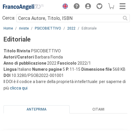
Menu
Cerca:
Main content
Home
riviste
PSICOBIETTIVO
2022
Editoriale
Editoriale
Titolo Rivista
PSICOBIETTIVO
Autori/Curatori
Barbara Fionda
Anno di pubblicazione
2022
Fascicolo
2022/1
Lingua
Italiano
Numero pagine
5
P.
11-15
Dimensione file
568 KB
DOI
10.3280/PSOB2022-001001
Il DOI è il codice a barre della proprietà intellettuale: per saperne di
più
clicca qui
ANTEPRIMA
CITAMI