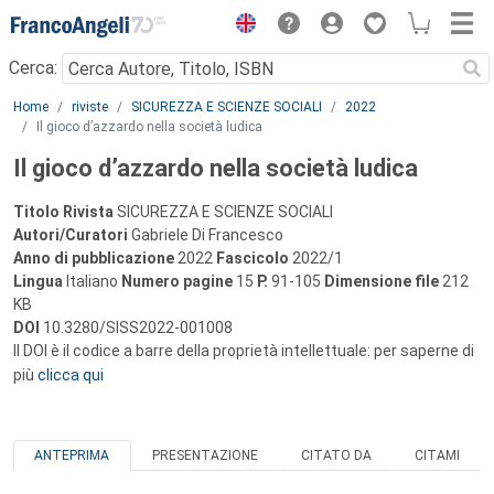
Menu
Cerca:
Main content
Home
riviste
SICUREZZA E SCIENZE SOCIALI
2022
Il gioco d’azzardo nella società ludica
Il gioco d’azzardo nella società ludica
Titolo Rivista
SICUREZZA E SCIENZE SOCIALI
Autori/Curatori
Gabriele Di Francesco
Anno di pubblicazione
2022
Fascicolo
2022/1
Lingua
Italiano
Numero pagine
15
P.
91-105
Dimensione file
212
KB
DOI
10.3280/SISS2022-001008
Il DOI è il codice a barre della proprietà intellettuale: per saperne di
più
clicca qui
ANTEPRIMA
PRESENTAZIONE
CITATO DA
CITAMI