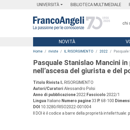
Menu
Main content
Footer
Menu
UNIVERSITÀ
BIBLIOTECA MULTIMEDIALE
chi
NOVITÀ
V
Main content
Home
riviste
IL RISORGIMENTO
2022
Pasquale S
Pasquale Stanislao Mancini in p
nell’ascesa del giurista e del po
Titolo Rivista
IL RISORGIMENTO
Autori/Curatori
Alessandro Polsi
Anno di pubblicazione
2022
Fascicolo
2022/1
Lingua
Italiano
Numero pagine
33
P.
68-100
Dimensi
DOI
10.3280/RISO2022-001004
Il DOI è il codice a barre della proprietà intellettuale: