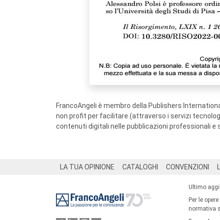
FrancoAngeli è membro della Publishers International
non profit per facilitare (attraverso i servizi tecnol
contenuti digitali nelle pubblicazioni professionali e 
Footer
LA TUA OPINIONE
CATALOGHI
CONVENZIONI
Ultimo agg
Per le opere
normativa su