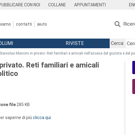
EN
PUBBLICARE CON NOI
COLLANE
APPUNTAMENTI
Ricer
 siamo
contatti
aiuto
OLUMI
RIVISTE
Cerca:
tanislao Mancini in privato. Reti familiari e amicali nell’ascesa del giurista e del po
rivato. Reti familiari e amicali
litico
one file
285 KB
 per saperne di più
clicca qui