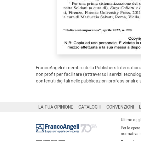
FrancoAngeli è membro della Publishers International
non profit per facilitare (attraverso i servizi tecnol
contenuti digitali nelle pubblicazioni professionali e 
Footer
LA TUA OPINIONE
CATALOGHI
CONVENZIONI
Ultimo agg
Per le opere
normativa su