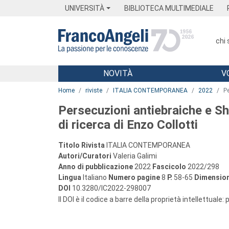
Menu
Main content
Footer
Menu
UNIVERSITÀ
BIBLIOTECA MULTIMEDIALE
chi
NOVITÀ
V
Main content
Home
riviste
ITALIA CONTEMPORANEA
2022
Pe
Persecuzioni antiebraiche e Sho
di ricerca di Enzo Collotti
Titolo Rivista
ITALIA CONTEMPORANEA
Autori/Curatori
Valeria Galimi
Anno di pubblicazione
2022
Fascicolo
2022/298
Lingua
Italiano
Numero pagine
8
P.
58-65
Dimension
DOI
10.3280/IC2022-298007
Il DOI è il codice a barre della proprietà intellettuale: