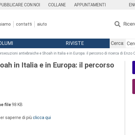
EN
PUBBLICARE CON NOI
COLLANE
APPUNTAMENTI
Ricer
 siamo
contatti
aiuto
OLUMI
RIVISTE
Cerca:
rsecuzioni antiebraiche e Shoah in Italia e in Europa: il percorso di ricerca di Enzo C
ah in Italia e in Europa: il percorso
e file
98 KB
 per saperne di più
clicca qui