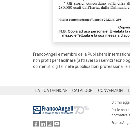
FrancoAngeli è membro della Publishers International
non profit per facilitare (attraverso i servizi tecnol
contenuti digitali nelle pubblicazioni professionali e 
Footer
LA TUA OPINIONE
CATALOGHI
CONVENZIONI
Ultimo agg
Per le opere
normativa su
FrancoAngel