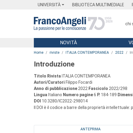
Menu
Main content
Footer
Menu
UNIVERSITÀ
BIBLIOTECA MULTIMEDIALE
chi
NOVITÀ
V
Main content
Home
riviste
ITALIA CONTEMPORANEA
2022
I
Introduzione
Titolo Rivista
ITALIA CONTEMPORANEA
Autori/Curatori
Filippo Focardi
Anno di pubblicazione
2022
Fascicolo
2022/298
Lingua
Italiano
Numero pagine
6
P.
184-189
Dimensi
DOI
10.3280/IC2022-298014
Il DOI è il codice a barre della proprietà intellettuale:
ANTEPRIMA