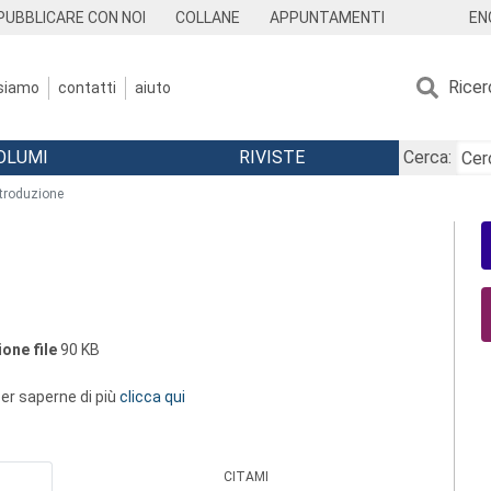
EN
PUBBLICARE CON NOI
COLLANE
APPUNTAMENTI
Ricer
 siamo
contatti
aiuto
OLUMI
RIVISTE
Cerca:
ntroduzione
one file
90 KB
 per saperne di più
clicca qui
CITAMI