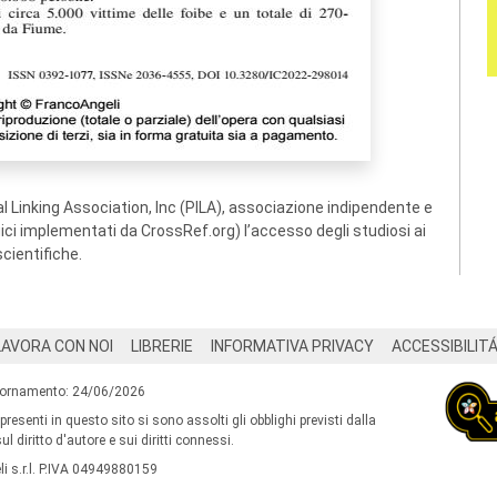
 Linking Association, Inc (PILA), associazione indipendente e
ogici implementati da CrossRef.org) l’accesso degli studiosi ai
scientifiche.
LAVORA CON NOI
LIBRERIE
INFORMATIVA PRIVACY
ACCESSIBILIT
iornamento: 24/06/2026
 presenti in questo sito si sono assolti gli obblighi previsti dalla
l diritto d'autore e sui diritti connessi.
i s.r.l. P.IVA 04949880159