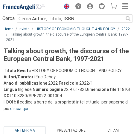
Menu
Cerca:
Main content
Home
riviste
HISTORY OF ECONOMIC THOUGHT AND POLICY
2022
Talking about growth, the discourse of the European Central Bank, 1997-
2021
Talking about growth, the discourse of the
European Central Bank, 1997-2021
Titolo Rivista
HISTORY OF ECONOMIC THOUGHT AND POLICY
Autori/Curatori
Eric Dehay
Anno di pubblicazione
2022
Fascicolo
2022/1
Lingua
Inglese
Numero pagine
22
P.
61-82
Dimensione file
118 KB
DOI
10.3280/SPE2022-001004
Il DOI è il codice a barre della proprietà intellettuale: per saperne di
più
clicca qui
ANTEPRIMA
PRESENTAZIONE
CITAMI