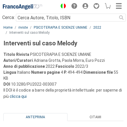
Menu
Cerca:
Main content
Home
riviste
PSICOTERAPIA E SCIENZE UMANE
2022
Interventi sul caso Melody
Interventi sul caso Melody
Titolo Rivista
PSICOTERAPIA E SCIENZE UMANE
Autori/Curatori
Adriana Grotta, Paola Morra, Euro Pozzi
Anno di pubblicazione
2022
Fascicolo
2022/3
Lingua
Italiano
Numero pagine
4
P.
494-494
Dimensione file
55
KB
DOI
10.3280/PU2022-003007
Il DOI è il codice a barre della proprietà intellettuale: per saperne di
più
clicca qui
ANTEPRIMA
CITAMI