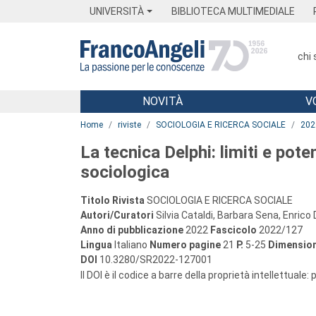
Menu
Main content
Footer
Menu
UNIVERSITÀ
BIBLIOTECA MULTIMEDIALE
chi
NOVITÀ
V
Main content
Home
riviste
SOCIOLOGIA E RICERCA SOCIALE
202
La tecnica Delphi: limiti e pote
sociologica
Titolo Rivista
SOCIOLOGIA E RICERCA SOCIALE
Autori/Curatori
Silvia Cataldi, Barbara Sena, Enrico 
Anno di pubblicazione
2022
Fascicolo
2022/127
Lingua
Italiano
Numero pagine
21
P.
5-25
Dimension
DOI
10.3280/SR2022-127001
Il DOI è il codice a barre della proprietà intellettuale: