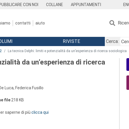
EN
PUBBLICARE CON NOI
COLLANE
APPUNTAMENTI
Ricer
 siamo
contatti
aiuto
OLUMI
RIVISTE
Cerca:
2
La tecnica Delphi: limiti e potenzialità da un’esperienza di ricerca sociologica
nzialità da un’esperienza di ricerca
De Luca, Federica Fusillo
e file
218 KB
 per saperne di più
clicca qui