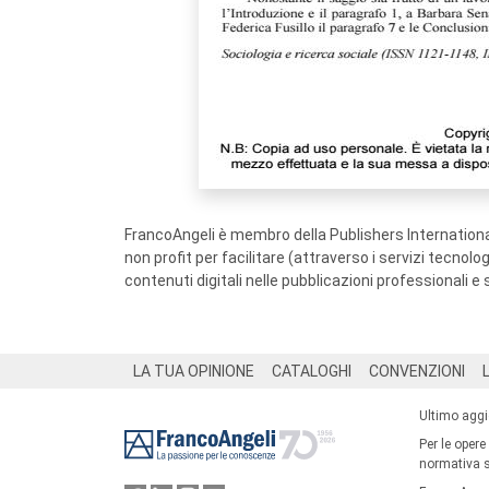
FrancoAngeli è membro della Publishers International
non profit per facilitare (attraverso i servizi tecnol
contenuti digitali nelle pubblicazioni professionali e 
Footer
LA TUA OPINIONE
CATALOGHI
CONVENZIONI
Ultimo agg
Per le opere
normativa su