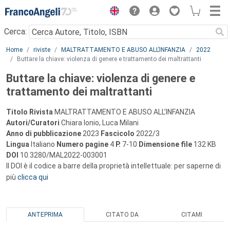
Menu
Cerca:
Main content
Home
riviste
MALTRATTAMENTO E ABUSO ALL’INFANZIA
2022
Buttare la chiave: violenza di genere e trattamento dei maltrattanti
Buttare la chiave: violenza di genere e
trattamento dei maltrattanti
Titolo Rivista
MALTRATTAMENTO E ABUSO ALL’INFANZIA
Autori/Curatori
Chiara Ionio, Luca Milani
Anno di pubblicazione
2023
Fascicolo
2022/3
Lingua
Italiano
Numero pagine
4
P.
7-10
Dimensione file
132 KB
DOI
10.3280/MAL2022-003001
Il DOI è il codice a barre della proprietà intellettuale: per saperne di
più
clicca qui
ANTEPRIMA
CITATO DA
CITAMI