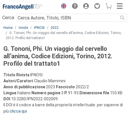
Menu
Cerca:
Main content
Home
riviste
IPNOSI
2022
G. Tononi, Phi. Un viaggio dal cervello all’anima, Codice Edizioni, Torino,
2012. Profilo del trattato1
G. Tononi, Phi. Un viaggio dal cervello
all’anima, Codice Edizioni, Torino, 2012.
Profilo del trattato1
Titolo Rivista
IPNOSI
Autori/Curatori
Claudio Mammini
Anno di pubblicazione
2023
Fascicolo
2022/2
Lingua
Italiano
Numero pagine
3
P.
91-93
Dimensione file
155 KB
DOI
10.3280/IPN2022-002009
Il DOI è il codice a barre della proprietà intellettuale: per saperne di
più
clicca qui