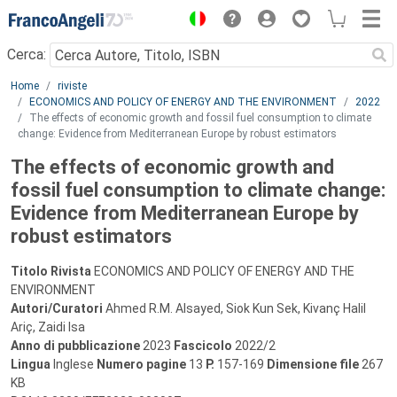
Menu
Cerca:
Main content
Home
riviste
ECONOMICS AND POLICY OF ENERGY AND THE ENVIRONMENT
2022
The effects of economic growth and fossil fuel consumption to climate
change: Evidence from Mediterranean Europe by robust estimators
The effects of economic growth and
fossil fuel consumption to climate change:
Evidence from Mediterranean Europe by
robust estimators
Titolo Rivista
ECONOMICS AND POLICY OF ENERGY AND THE
ENVIRONMENT
Autori/Curatori
Ahmed R.M. Alsayed, Siok Kun Sek, Kivanç Halil
Ariç, Zaidi Isa
Anno di pubblicazione
2023
Fascicolo
2022/2
Lingua
Inglese
Numero pagine
13
P.
157-169
Dimensione file
267
KB