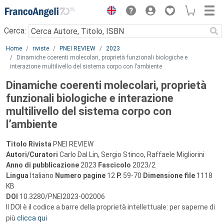
Menu
Cerca:
Main content
Home
riviste
PNEI REVIEW
2023
Dinamiche coerenti molecolari, proprietà funzionali biologiche e
interazione multilivello del sistema corpo con l’ambiente
Dinamiche coerenti molecolari, proprietà
funzionali biologiche e interazione
multilivello del sistema corpo con
l’ambiente
Titolo Rivista
PNEI REVIEW
Autori/Curatori
Carlo Dal Lin, Sergio Stinco, Raffaele Migliorini
Anno di pubblicazione
2023
Fascicolo
2023/2
Lingua
Italiano
Numero pagine
12
P.
59-70
Dimensione file
1118
KB
DOI
10.3280/PNEI2023-002006
Il DOI è il codice a barre della proprietà intellettuale: per saperne di
più
clicca qui