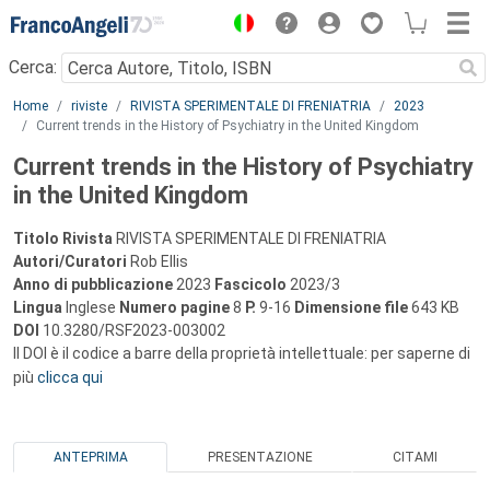
Menu
Cerca:
Main content
Home
riviste
RIVISTA SPERIMENTALE DI FRENIATRIA
2023
Current trends in the History of Psychiatry in the United Kingdom
Current trends in the History of Psychiatry
in the United Kingdom
Titolo Rivista
RIVISTA SPERIMENTALE DI FRENIATRIA
Autori/Curatori
Rob Ellis
Anno di pubblicazione
2023
Fascicolo
2023/3
Lingua
Inglese
Numero pagine
8
P.
9-16
Dimensione file
643 KB
DOI
10.3280/RSF2023-003002
Il DOI è il codice a barre della proprietà intellettuale: per saperne di
più
clicca qui
ANTEPRIMA
PRESENTAZIONE
CITAMI