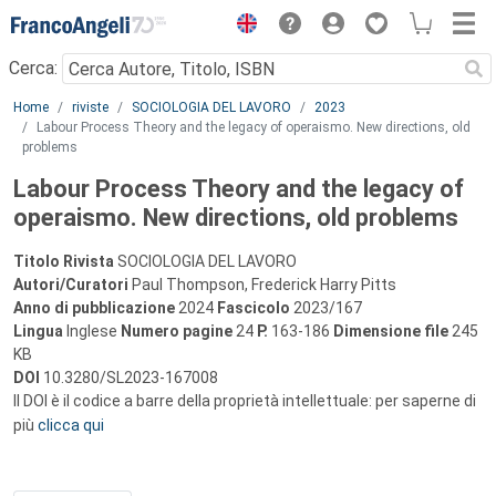
Menu
Cerca:
Main content
Home
riviste
SOCIOLOGIA DEL LAVORO
2023
Labour Process Theory and the legacy of operaismo. New directions, old
problems
Labour Process Theory and the legacy of
operaismo. New directions, old problems
Titolo Rivista
SOCIOLOGIA DEL LAVORO
Autori/Curatori
Paul Thompson, Frederick Harry Pitts
Anno di pubblicazione
2024
Fascicolo
2023/167
Lingua
Inglese
Numero pagine
24
P.
163-186
Dimensione file
245
KB
DOI
10.3280/SL2023-167008
Il DOI è il codice a barre della proprietà intellettuale: per saperne di
più
clicca qui