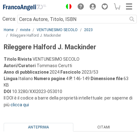
Menu
Cerca:
Main content
Home
riviste
VENTUNESIMO SECOLO
2023
Rileggere Halford J. Mackinder
Rileggere Halford J. Mackinder
Titolo Rivista
VENTUNESIMO SECOLO
Autori/Curatori
Tommaso Cerutti
Anno di pubblicazione
2024
Fascicolo
2023/53
Lingua
Italiano
Numero pagine
4
P.
146-149
Dimensione file
63
KB
DOI
10.3280/XXI2023-053010
Il DOI è il codice a barre della proprietà intellettuale: per saperne di
più
clicca qui
ANTEPRIMA
CITAMI