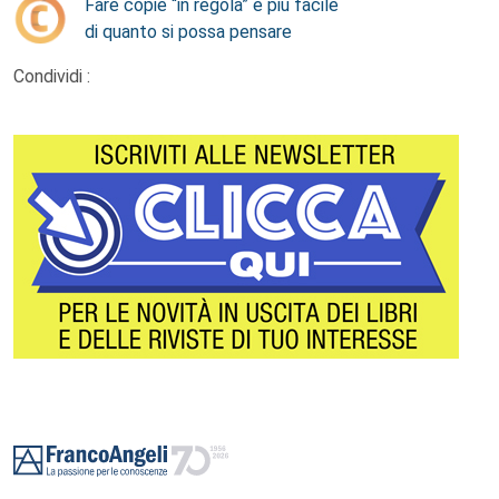
Fare copie “in regola” è più facile
di quanto si possa pensare
Condividi :
Footer