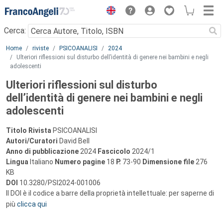
Menu
Cerca:
Main content
Home
riviste
PSICOANALISI
2024
Ulteriori riflessioni sul disturbo dell’identità di genere nei bambini e negli
adolescenti
Ulteriori riflessioni sul disturbo
dell’identità di genere nei bambini e negli
adolescenti
Titolo Rivista
PSICOANALISI
Autori/Curatori
David Bell
Anno di pubblicazione
2024
Fascicolo
2024/1
Lingua
Italiano
Numero pagine
18
P.
73-90
Dimensione file
276
KB
DOI
10.3280/PSI2024-001006
Il DOI è il codice a barre della proprietà intellettuale: per saperne di
più
clicca qui