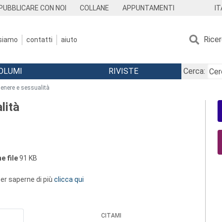
IT
PUBBLICARE CON NOI
COLLANE
APPUNTAMENTI
Rice
 siamo
contatti
aiuto
OLUMI
RIVISTE
Cerca:
genere e sessualità
lità
e file
91 KB
 per saperne di più
clicca qui
CITAMI