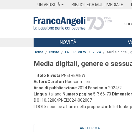
Menu
Main content
Footer
Menu
UNIVERSITÀ
BIBLIOTECA MULTIMEDIALE
chi
NOVITÀ
V
Main content
Home
riviste
PNEI REVIEW
2024
Media digitali, 
Media digitali, genere e sessua
Titolo Rivista
PNEI REVIEW
Autori/Curatori
Rossana Terni
Anno di pubblicazione
2024
Fascicolo
2024/2
Lingua
Italiano
Numero pagine
5
P.
66-70
Dimension
DOI
10.3280/PNEI2024-002007
Il DOI è il codice a barre della proprietà intellettuale:
ANTEPRIMA