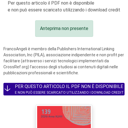
Per questo articolo il PDF non è disponibile
e non può essere scaricato utilizzando i download credit
Anteprima non presente
FrancoAngeli è membro della Publishers International Linking
Association, Inc (PILA), associazione indipendente e non profit per
facilitare (attraverso i servizi tecnologici implementati da
CrossRef.org) l’accesso degli studiosi ai contenuti digitali nelle
pubblicazioni professionali e scientifiche.
PER QUESTO ARTICOLO IL PDF NON È DISPONIBILE
E NON PUÒ ESSERE SCARICATO UTILIZZANDO I DOWNLOAD CREDIT