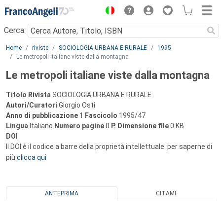
Menu
Cerca:
Main content
Home
riviste
SOCIOLOGIA URBANA E RURALE
1995
Le metropoli italiane viste dalla montagna
Le metropoli italiane viste dalla montagna
Titolo Rivista
SOCIOLOGIA URBANA E RURALE
Autori/Curatori
Giorgio Osti
Anno di pubblicazione
1
Fascicolo
1995/47
Lingua
Italiano
Numero pagine
0
P.
Dimensione file
0 KB
DOI
Il DOI è il codice a barre della proprietà intellettuale: per saperne di
più
clicca qui
ANTEPRIMA
CITAMI