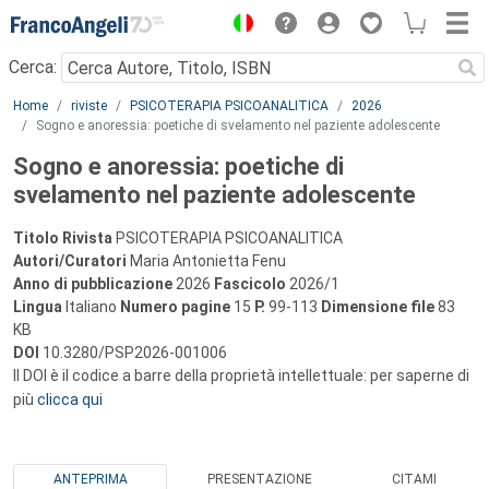
Menu
Cerca:
Main content
Home
riviste
PSICOTERAPIA PSICOANALITICA
2026
Sogno e anoressia: poetiche di svelamento nel paziente adolescente
Sogno e anoressia: poetiche di
svelamento nel paziente adolescente
Titolo Rivista
PSICOTERAPIA PSICOANALITICA
Autori/Curatori
Maria Antonietta Fenu
Anno di pubblicazione
2026
Fascicolo
2026/1
Lingua
Italiano
Numero pagine
15
P.
99-113
Dimensione file
83
KB
DOI
10.3280/PSP2026-001006
Il DOI è il codice a barre della proprietà intellettuale: per saperne di
più
clicca qui
ANTEPRIMA
PRESENTAZIONE
CITAMI