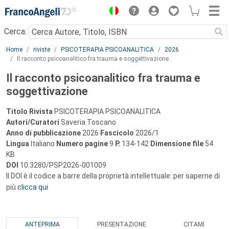
Menu
Cerca:
Main content
Home
riviste
PSICOTERAPIA PSICOANALITICA
2026
Il racconto psicoanalitico fra trauma e soggettivazione
Il racconto psicoanalitico fra trauma e
soggettivazione
Titolo Rivista
PSICOTERAPIA PSICOANALITICA
Autori/Curatori
Saveria Toscano
Anno di pubblicazione
2026
Fascicolo
2026/1
Lingua
Italiano
Numero pagine
9
P.
134-142
Dimensione file
54
KB
DOI
10.3280/PSP2026-001009
Il DOI è il codice a barre della proprietà intellettuale: per saperne di
più
clicca qui
ANTEPRIMA
PRESENTAZIONE
CITAMI