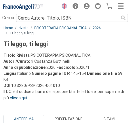
Menu
Cerca:
Main content
Home
riviste
PSICOTERAPIA PSICOANALITICA
2026
Ti leggo, ti leggi
Ti leggo, ti leggi
Titolo Rivista
PSICOTERAPIA PSICOANALITICA
Autori/Curatori
Costanza Buttinelli
Anno di pubblicazione
2026
Fascicolo
2026/1
Lingua
Italiano
Numero pagine
10
P.
145-154
Dimensione file
59
KB
DOI
10.3280/PSP2026-001010
Il DOI è il codice a barre della proprietà intellettuale: per saperne di
più
clicca qui
ANTEPRIMA
PRESENTAZIONE
CITAMI