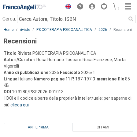
Menu
Cerca:
Main content
Home
riviste
PSICOTERAPIA PSICOANALITICA
2026
Recensioni
Recensioni
Titolo Rivista
PSICOTERAPIA PSICOANALITICA
Autori/Curatori
Rosa Romano Toscani, Rosa Franzese, Marta
Vigorelli
Anno di pubblicazione
2026
Fascicolo
2026/1
Lingua
Italiano
Numero pagine
11
P.
187-197
Dimensione file
85
KB
DOI
10.3280/PSP2026-001013
Il DOI è il codice a barre della proprietà intellettuale: per saperne di
più
clicca qui
ANTEPRIMA
CITAMI