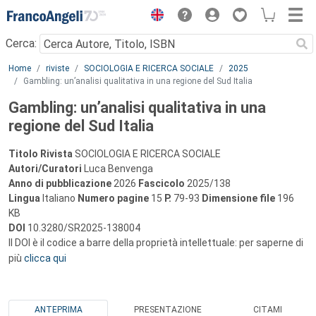
Menu
Cerca:
Main content
Home
riviste
SOCIOLOGIA E RICERCA SOCIALE
2025
Gambling: un’analisi qualitativa in una regione del Sud Italia
Gambling: un’analisi qualitativa in una
regione del Sud Italia
Titolo Rivista
SOCIOLOGIA E RICERCA SOCIALE
Autori/Curatori
Luca Benvenga
Anno di pubblicazione
2026
Fascicolo
2025/138
Lingua
Italiano
Numero pagine
15
P.
79-93
Dimensione file
196
KB
DOI
10.3280/SR2025-138004
Il DOI è il codice a barre della proprietà intellettuale: per saperne di
più
clicca qui
ANTEPRIMA
PRESENTAZIONE
CITAMI