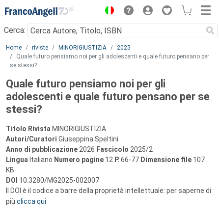
Menu
Cerca:
Main content
Home
riviste
MINORIGIUSTIZIA
2025
Quale futuro pensiamo noi per gli adolescenti e quale futuro pensano per
se stessi?
Quale futuro pensiamo noi per gli
adolescenti e quale futuro pensano per se
stessi?
Titolo Rivista
MINORIGIUSTIZIA
Autori/Curatori
Giuseppina Speltini
Anno di pubblicazione
2026
Fascicolo
2025/2
Lingua
Italiano
Numero pagine
12
P.
66-77
Dimensione file
107
KB
DOI
10.3280/MG2025-002007
Il DOI è il codice a barre della proprietà intellettuale: per saperne di
più
clicca qui