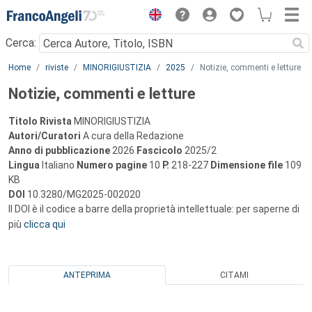
Menu
Cerca:
Main content
Home
riviste
MINORIGIUSTIZIA
2025
Notizie, commenti e letture
Notizie, commenti e letture
Titolo Rivista
MINORIGIUSTIZIA
Autori/Curatori
A cura della Redazione
Anno di pubblicazione
2026
Fascicolo
2025/2
Lingua
Italiano
Numero pagine
10
P.
218-227
Dimensione file
109
KB
DOI
10.3280/MG2025-002020
Il DOI è il codice a barre della proprietà intellettuale: per saperne di
più
clicca qui
ANTEPRIMA
CITAMI