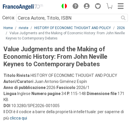
Menu
Cerca:
Main content
Home
riviste
HISTORY OF ECONOMIC THOUGHT AND POLICY
2026
Value Judgments and the Making of Economic History: From John Neville
Keynes to Contemporary Debates
Value Judgments and the Making of
Economic History: From John Neville
Keynes to Contemporary Debates
Titolo Rivista
HISTORY OF ECONOMIC THOUGHT AND POLICY
Autori/Curatori
Juan Antonio Giménez Espín
Anno di pubblicazione
2026
Fascicolo
2026/1
Lingua
Inglese
Numero pagine
34
P.
115-148
Dimensione file
171
KB
DOI
10.3280/SPE2026-001005
Il DOI è il codice a barre della proprietà intellettuale: per saperne di
più
clicca qui