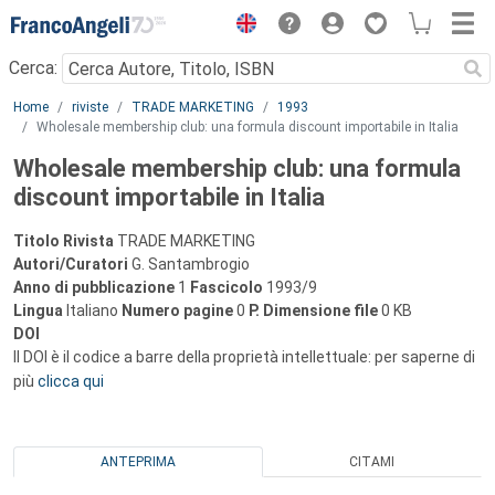
Menu
Cerca:
Main content
Home
riviste
TRADE MARKETING
1993
Wholesale membership club: una formula discount importabile in Italia
Wholesale membership club: una formula
discount importabile in Italia
Titolo Rivista
TRADE MARKETING
Autori/Curatori
G. Santambrogio
Anno di pubblicazione
1
Fascicolo
1993/9
Lingua
Italiano
Numero pagine
0
P.
Dimensione file
0 KB
DOI
Il DOI è il codice a barre della proprietà intellettuale: per saperne di
più
clicca qui
ANTEPRIMA
CITAMI