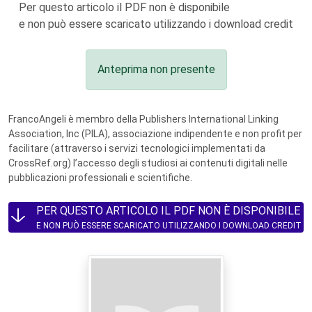
Per questo articolo il PDF non è disponibile
e non può essere scaricato utilizzando i download credit
Anteprima non presente
FrancoAngeli è membro della Publishers International Linking
Association, Inc (PILA), associazione indipendente e non profit per
facilitare (attraverso i servizi tecnologici implementati da
CrossRef.org) l’accesso degli studiosi ai contenuti digitali nelle
pubblicazioni professionali e scientifiche.
PER QUESTO ARTICOLO IL PDF NON È DISPONIBILE
E NON PUÒ ESSERE SCARICATO UTILIZZANDO I DOWNLOAD CREDIT