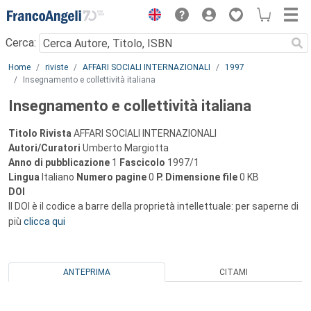
Menu
Cerca:
Main content
Home
riviste
AFFARI SOCIALI INTERNAZIONALI
1997
Insegnamento e collettività italiana
Insegnamento e collettività italiana
Titolo Rivista
AFFARI SOCIALI INTERNAZIONALI
Autori/Curatori
Umberto Margiotta
Anno di pubblicazione
1
Fascicolo
1997/1
Lingua
Italiano
Numero pagine
0
P.
Dimensione file
0 KB
DOI
Il DOI è il codice a barre della proprietà intellettuale: per saperne di
più
clicca qui
ANTEPRIMA
CITAMI