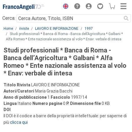
Menu
Cerca:
Main content
Home
riviste
LAVORO E INFORMAZIONE
1997
Studi professionali * Banca di Roma - Banca dell’Agricoltura * Galbani *
Alfa Romeo * Ente nazionale assistenza al volo * Enav: verbale di intesa
Studi professionali * Banca di Roma -
Banca dell’Agricoltura * Galbani * Alfa
Romeo * Ente nazionale assistenza al volo
* Enav: verbale di intesa
Titolo Rivista
LAVORO E INFORMAZIONE
Autori/Curatori
Maria Grazia Bacchi
Anno di pubblicazione
1
Fascicolo
1997/14
Lingua
Italiano
Numero pagine
0
P.
Dimensione file
0 KB
DOI
Il DOI è il codice a barre della proprietà intellettuale: per saperne di
più
clicca qui