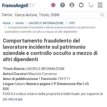
Menu
Cerca:
Main content
Home
riviste
LAVORO E INFORMAZIONE
1997
Comportamento fraudolento del lavoratore incidente sul patrimonio
aziendale e controllo occulto a mezzo di altri dipendenti
Comportamento fraudolento del
lavoratore incidente sul patrimonio
aziendale e controllo occulto a mezzo di
altri dipendenti
Titolo Rivista
LAVORO E INFORMAZIONE
Autori/Curatori
Maurizio Converso
Anno di pubblicazione
1
Fascicolo
1997/11
Lingua
Italiano
Numero pagine
0
P.
Dimensione file
0 KB
DOI
Il DOI è il codice a barre della proprietà intellettuale: per saperne di
più
clicca qui