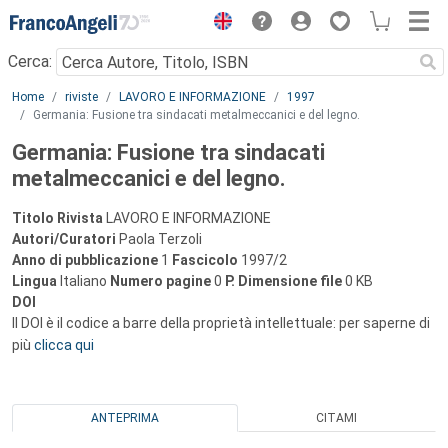
Menu
Cerca:
Main content
Home
riviste
LAVORO E INFORMAZIONE
1997
Germania: Fusione tra sindacati metalmeccanici e del legno.
Germania: Fusione tra sindacati
metalmeccanici e del legno.
Titolo Rivista
LAVORO E INFORMAZIONE
Autori/Curatori
Paola Terzoli
Anno di pubblicazione
1
Fascicolo
1997/2
Lingua
Italiano
Numero pagine
0
P.
Dimensione file
0 KB
DOI
Il DOI è il codice a barre della proprietà intellettuale: per saperne di
più
clicca qui
ANTEPRIMA
CITAMI