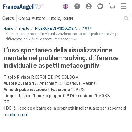
Menu
Cerca:
Main content
Home
riviste
RICERCHE DI PSICOLOGIA
1997
L’uso spontaneo della visualizzazione mentale nel problem-solving:
differenze individuali e aspetti metacognitivi
L’uso spontaneo della visualizzazione
mentale nel problem-solving: differenze
individuali e aspetti metacognitivi
Titolo Rivista
RICERCHE DI PSICOLOGIA
Autori/Curatori
A. Antonietti, L. Scafidi, L. Resinelli
Anno di pubblicazione
1
Fascicolo
1997/2
Lingua
Italiano
Numero pagine
0
P.
Dimensione file
0 KB
DOI
Il DOI è il codice a barre della proprietà intellettuale: per saperne di
più
clicca qui