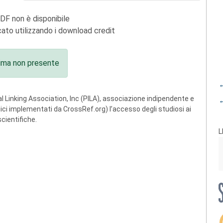
PDF non è disponibile
ato utilizzando i download credit
ima non presente
←
 Linking Association, Inc (PILA), associazione indipendente e
←
ogici implementati da CrossRef.org) l’accesso degli studiosi ai
scientifiche.
L