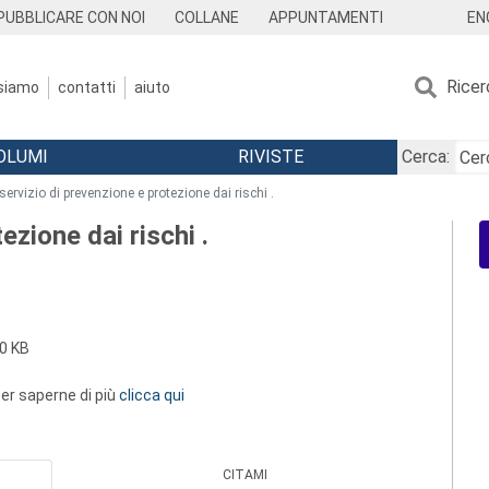
EN
PUBBLICARE CON NOI
COLLANE
APPUNTAMENTI
Ricer
 siamo
contatti
aiuto
OLUMI
RIVISTE
Cerca:
l servizio di prevenzione e protezione dai rischi .
ezione dai rischi .
0 KB
 per saperne di più
clicca qui
CITAMI