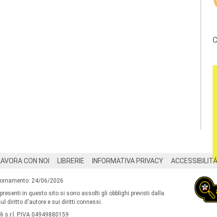
C
LAVORA CON NOI
LIBRERIE
INFORMATIVA PRIVACY
ACCESSIBILIT
iornamento: 24/06/2026
 presenti in questo sito si sono assolti gli obblighi previsti dalla
l diritto d'autore e sui diritti connessi.
i s.r.l. P.IVA 04949880159