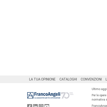
Footer
LA TUA OPINIONE
CATALOGHI
CONVENZIONI
Ultimo agg
Per le opere
normativa su
FrancoAngel