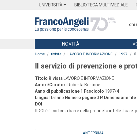
Menu
Main content
Footer
Menu
UNIVERSITÀ
BIBLIOTECA MULTIMEDIALE
chi
NOVITÀ
V
Main content
Home
riviste
LAVORO E INFORMAZIONE
1997
I
Il servizio di prevenzione e prot
Titolo Rivista
LAVORO E INFORMAZIONE
Autori/Curatori
Roberta Bortone
Anno di pubblicazione
1
Fascicolo
1997/4
Lingua
Italiano
Numero pagine
0
P.
Dimensione file
DOI
Il DOI è il codice a barre della proprietà intellettuale:
ANTEPRIMA