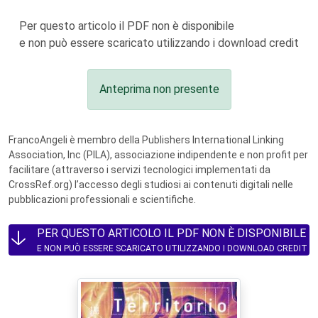
Per questo articolo il PDF non è disponibile
e non può essere scaricato utilizzando i download credit
Anteprima non presente
FrancoAngeli è membro della Publishers International Linking
Association, Inc (PILA), associazione indipendente e non profit per
facilitare (attraverso i servizi tecnologici implementati da
CrossRef.org) l’accesso degli studiosi ai contenuti digitali nelle
pubblicazioni professionali e scientifiche.
PER QUESTO ARTICOLO IL PDF NON È DISPONIBILE
E NON PUÒ ESSERE SCARICATO UTILIZZANDO I DOWNLOAD CREDIT