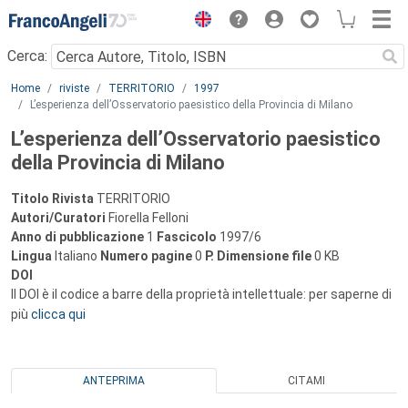
Menu
Cerca:
Main content
Home
riviste
TERRITORIO
1997
L’esperienza dell’Osservatorio paesistico della Provincia di Milano
L’esperienza dell’Osservatorio paesistico
della Provincia di Milano
Titolo Rivista
TERRITORIO
Autori/Curatori
Fiorella Felloni
Anno di pubblicazione
1
Fascicolo
1997/6
Lingua
Italiano
Numero pagine
0
P.
Dimensione file
0 KB
DOI
Il DOI è il codice a barre della proprietà intellettuale: per saperne di
più
clicca qui
ANTEPRIMA
CITAMI