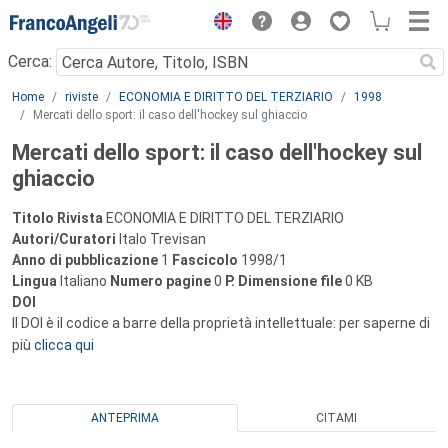
Menu
Cerca:
Main content
Home
riviste
ECONOMIA E DIRITTO DEL TERZIARIO
1998
Mercati dello sport: il caso dell'hockey sul ghiaccio
Mercati dello sport: il caso dell'hockey sul
ghiaccio
Titolo Rivista
ECONOMIA E DIRITTO DEL TERZIARIO
Autori/Curatori
Italo Trevisan
Anno di pubblicazione
1
Fascicolo
1998/1
Lingua
Italiano
Numero pagine
0
P.
Dimensione file
0 KB
DOI
Il DOI è il codice a barre della proprietà intellettuale: per saperne di
più
clicca qui
ANTEPRIMA
CITAMI