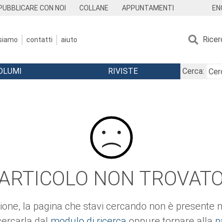
EN
PUBBLICARE CON NOI
COLLANE
APPUNTAMENTI
Ricer
 siamo
contatti
aiuto
OLUMI
RIVISTE
Cerca:
ARTICOLO NON TROVAT
ione, la pagina che stavi cercando non è presente ne
cercarla dal
modulo di ricerca
oppure tornare alla
p