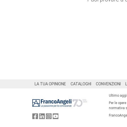
Footer
LA TUA OPINIONE
CATALOGHI
CONVENZIONI
Ultimo agg
Per le opere
normativa su
FrancoAngel