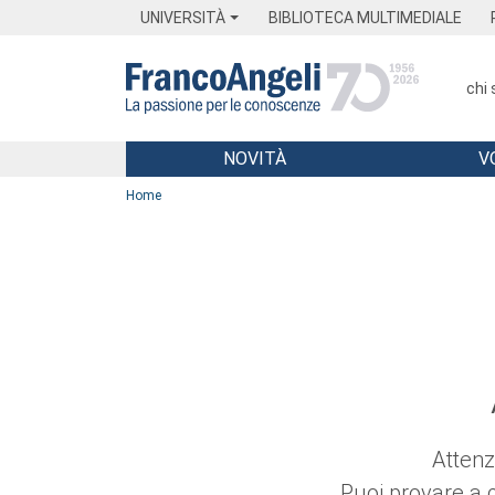
Menu
Main content
Footer
Menu
UNIVERSITÀ
BIBLIOTECA MULTIMEDIALE
chi
NOVITÀ
V
Main content
Home
Attenz
Puoi provare a 