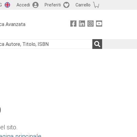
G
Accedi
Preferiti
Carrello
ca Avanzata
O
l sito.
agina principale
.