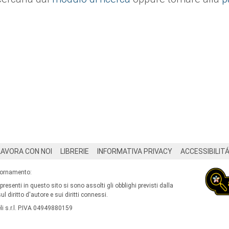
LAVORA CON NOI
LIBRERIE
INFORMATIVA PRIVACY
ACCESSIBILIT
iornamento:
 presenti in questo sito si sono assolti gli obblighi previsti dalla
l diritto d'autore e sui diritti connessi.
i s.r.l. P.IVA 04949880159