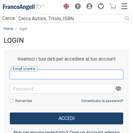
Menu
Cerca:
Main content
Home
login
LOGIN
Inserisci i tuoi dati per accedere al tuo account
Email utente
Password
Remember
Dimenticato la password?
Non sei ancora registrato? Crea un account adesso