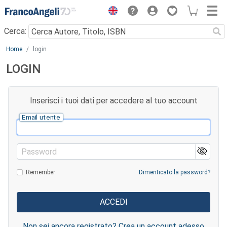
Menu
Cerca:
Main content
Home
login
LOGIN
Inserisci i tuoi dati per accedere al tuo account
Email utente
Password
Remember
Dimenticato la password?
Non sei ancora registrato? Crea un account adesso