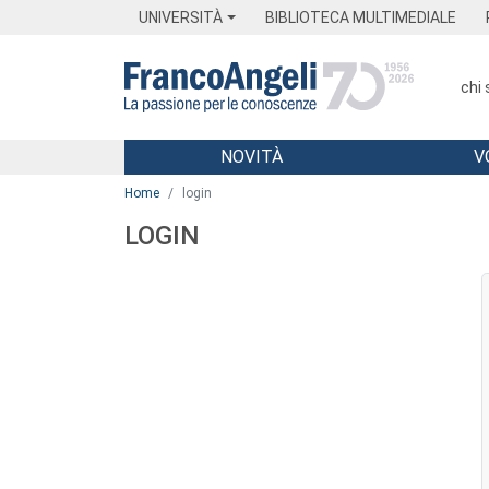
Menu
Main content
Footer
Menu
UNIVERSITÀ
BIBLIOTECA MULTIMEDIALE
chi
NOVITÀ
V
Main content
Home
login
LOGIN