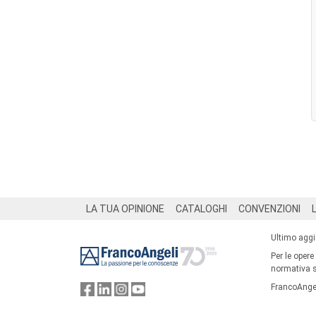
Footer
LA TUA OPINIONE
CATALOGHI
CONVENZIONI
Ultimo agg
Per le opere
normativa su
FrancoAngel