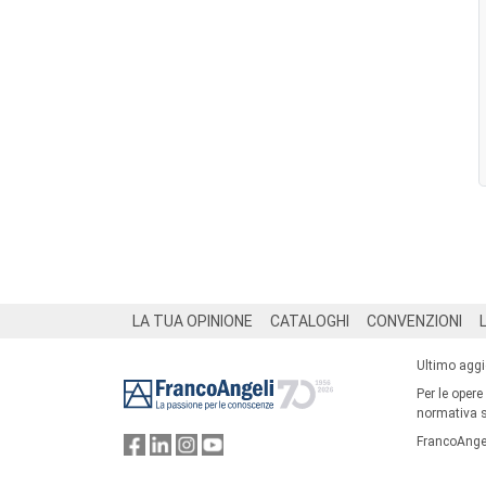
Footer
LA TUA OPINIONE
CATALOGHI
CONVENZIONI
Ultimo agg
Per le opere
normativa su
FrancoAngel