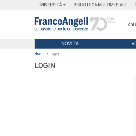
Menu
Main content
Footer
Menu
UNIVERSITÀ
BIBLIOTECA MULTIMEDIALE
chi
NOVITÀ
V
Main content
Home
login
LOGIN