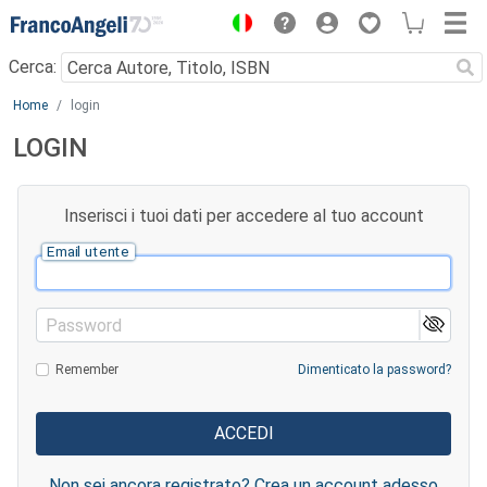
Menu
Cerca:
Main content
Home
login
LOGIN
Inserisci i tuoi dati per accedere al tuo account
Email utente
Password
Remember
Dimenticato la password?
Non sei ancora registrato? Crea un account adesso