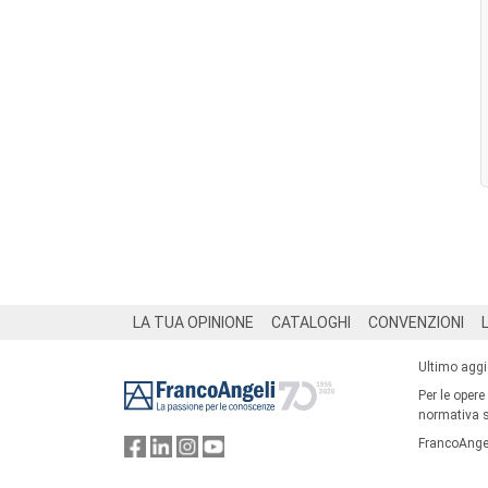
Footer
LA TUA OPINIONE
CATALOGHI
CONVENZIONI
Ultimo agg
Per le opere
normativa su
FrancoAngel