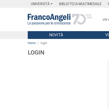
Menu
Main content
Footer
Menu
UNIVERSITÀ
BIBLIOTECA MULTIMEDIALE
chi
NOVITÀ
V
Main content
Home
login
LOGIN