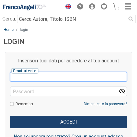
Menu
Cerca:
Main content
Home
login
LOGIN
Inserisci i tuoi dati per accedere al tuo account
Email utente
Password
Remember
Dimenticato la password?
Non sei ancora registrato? Crea un account adesso