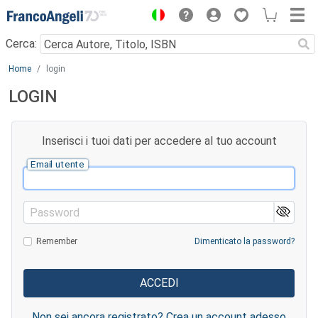
Menu
Cerca:
Main content
Home
login
LOGIN
Inserisci i tuoi dati per accedere al tuo account
Email utente
Password
Remember
Dimenticato la password?
Non sei ancora registrato? Crea un account adesso