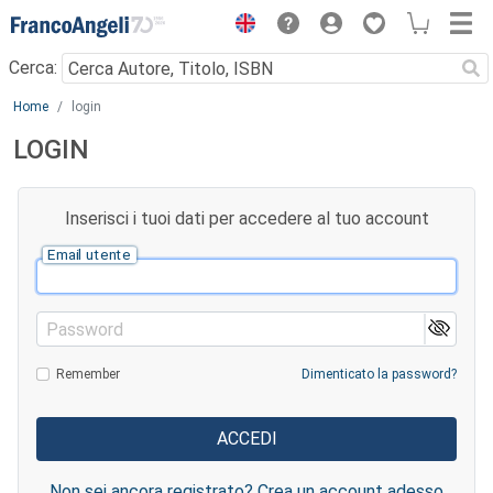
Menu
Cerca:
Main content
Home
login
LOGIN
Inserisci i tuoi dati per accedere al tuo account
Email utente
Password
Remember
Dimenticato la password?
Non sei ancora registrato? Crea un account adesso