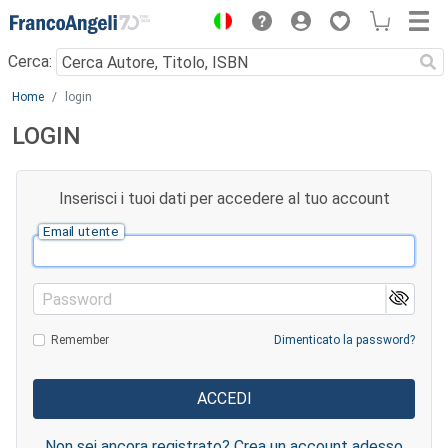
Menu
Cerca:
Main content
Home
login
LOGIN
Inserisci i tuoi dati per accedere al tuo account
Email utente
Password
Remember
Dimenticato la password?
Non sei ancora registrato? Crea un account adesso